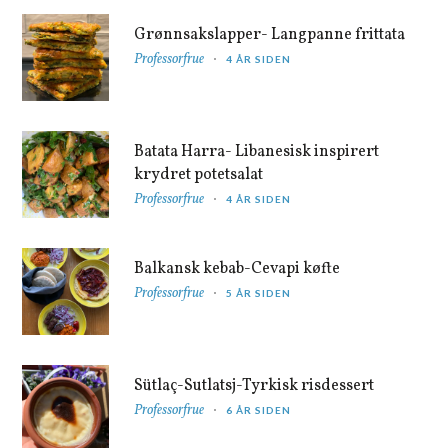
Grønnsakslapper- Langpanne frittata
Professorfrue
4 ÅR SIDEN
Batata Harra- Libanesisk inspirert
krydret potetsalat
Professorfrue
4 ÅR SIDEN
Balkansk kebab-Cevapi køfte
Professorfrue
5 ÅR SIDEN
Sütlaç-Sutlatsj-Tyrkisk risdessert
Professorfrue
6 ÅR SIDEN