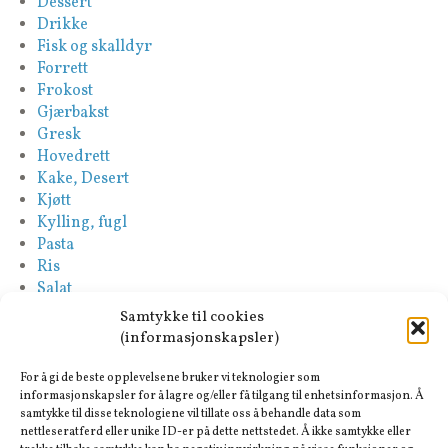
Dessert
Drikke
Fisk og skalldyr
Forrett
Frokost
Gjærbakst
Gresk
Hovedrett
Kake, Desert
Kjøtt
Kylling, fugl
Pasta
Ris
Salat
Saus
Samtykke til cookies
Sideretter
(informasjonskapsler)
Spansk
Suppe
For å gi de beste opplevelsene bruker vi teknologier som
Tapas-Mezze
informasjonskapsler for å lagre og/eller få tilgang til enhetsinformasjon. Å
samtykke til disse teknologiene vil tillate oss å behandle data som
Tyrkisk
nettleseratferd eller unike ID-er på dette nettstedet. Å ikke samtykke eller
Vegan