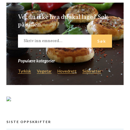
Vet du ikke hva du skal lage? Søk
på siden.
Populære kategorier
Tyrkisk
Vegetar
Hovedrett
Sideretter
SISTE OPPSKRIFTER