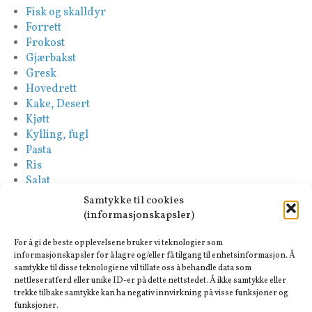
Fisk og skalldyr
Forrett
Frokost
Gjærbakst
Gresk
Hovedrett
Kake, Desert
Kjøtt
Kylling, fugl
Pasta
Ris
Salat
Saus
Samtykke til cookies
Sideretter
(informasjonskapsler)
Spansk
Suppe
For å gi de beste opplevelsene bruker vi teknologier som
Tapas-Mezze
informasjonskapsler for å lagre og/eller få tilgang til enhetsinformasjon. Å
samtykke til disse teknologiene vil tillate oss å behandle data som
Tyrkisk
nettleseratferd eller unike ID-er på dette nettstedet. Å ikke samtykke eller
Vegan
trekke tilbake samtykke kan ha negativ innvirkning på visse funksjoner og
Vegetar
funksjoner.