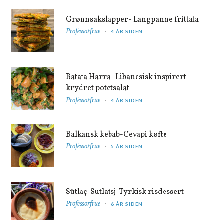
Grønnsakslapper- Langpanne frittata
Professorfrue
4 ÅR SIDEN
Batata Harra- Libanesisk inspirert
krydret potetsalat
Professorfrue
4 ÅR SIDEN
Balkansk kebab-Cevapi køfte
Professorfrue
5 ÅR SIDEN
Sütlaç-Sutlatsj-Tyrkisk risdessert
Professorfrue
6 ÅR SIDEN