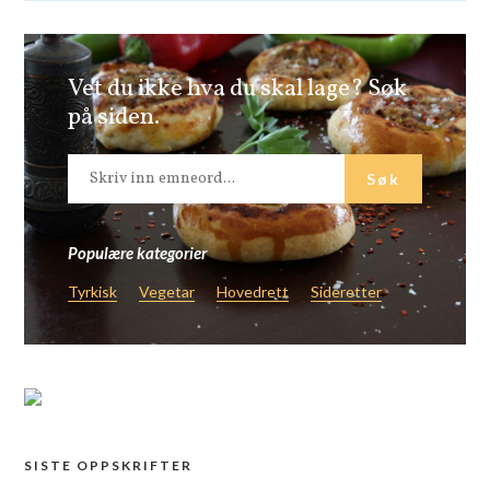
Vet du ikke hva du skal lage? Søk
på siden.
Populære kategorier
Tyrkisk
Vegetar
Hovedrett
Sideretter
SISTE OPPSKRIFTER