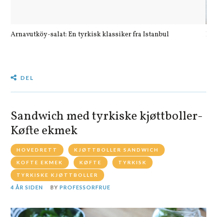
Arnavutköy-salat: En tyrkisk klassiker fra Istanbul
Let
DEL
Sandwich med tyrkiske kjøttboller-
Køfte ekmek
HOVEDRETT
KJØTTBOLLER SANDWICH
KOFTE EKMEK
KØFTE
TYRKISK
TYRKISKE KJØTTBOLLER
4 ÅR SIDEN
BY
PROFESSORFRUE