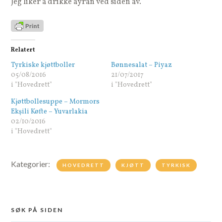
Jeg liker å drikke ayran ved siden av.
Relatert
Tyrkiske kjøttboller
Bønnesalat – Piyaz
05/08/2016
21/07/2017
i "Hovedrett"
i "Hovedrett"
Kjøttbollesuppe – Mormors
Ekşili Køfte – Yuvarlakia
02/10/2016
i "Hovedrett"
Kategorier:
HOVEDRETT
KJØTT
TYRKISK
SØK PÅ SIDEN