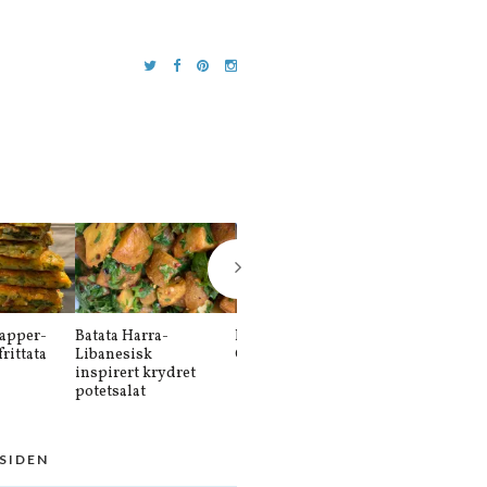
apper-
Batata Harra-
Balkansk kebab-
Sütlaç-Sutlat
rittata
Libanesisk
Cevapi køfte
Tyrkisk risd
inspirert krydret
potetsalat
 SIDEN