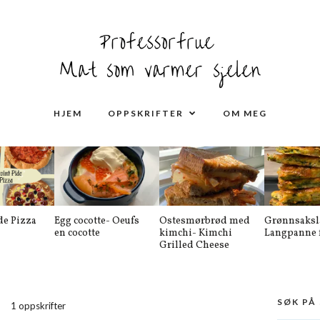
HJEM
OPPSKRIFTER
OM MEG
de Pizza
Egg cocotte- Oeufs
Ostesmørbrød med
Grønnsaksl
en cocotte
kimchi- Kimchi
Langpanne f
Grilled Cheese
SØK PÅ
1 oppskrifter