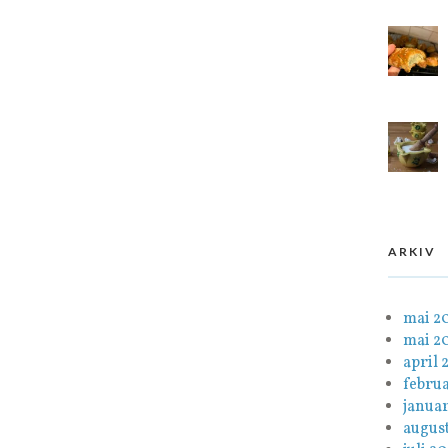
ARKIV
mai 2
mai 2
april 
febru
janua
august