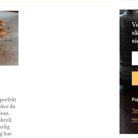
Ve
sk
si
Pop
 perfekt
koker du
Tyr
lene.
Ho
skrell
kelig
eg har