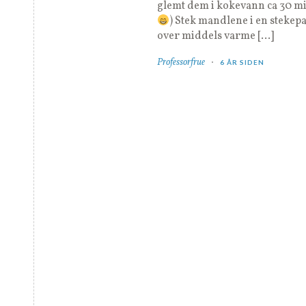
glemt dem i kokevann ca 30 m
) Stek mandlene i en stekep
over middels varme […]
Professorfrue
6 ÅR SIDEN