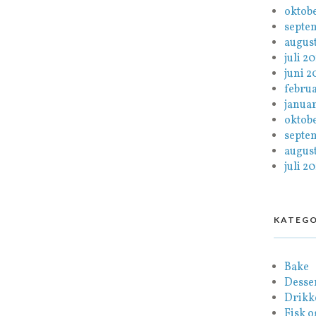
oktob
septe
august
juli 2
juni 2
febru
januar
oktob
septe
august
juli 20
KATEGO
Bake
Desse
Drikk
Fisk o