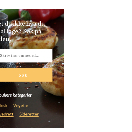
t du ikke hva du
al lage? Søk på
den.
ulære kategorier
kisk
Vegetar
vedrett
Sideretter