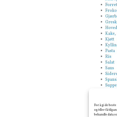
Forret
Froko
Gjærb
Gresk
Hoved
Kake,
Kjøtt
Kyllin
Pasta
Ris
Salat
Saus
Sidere
Spans
Suppe
Tapas
Tyrki
Vegan
For å gi de best
Veget
og/eller få tilga
behandle data so