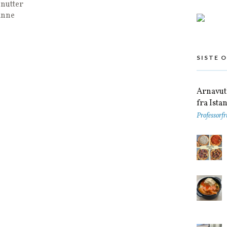
inutter
anne
SISTE 
Arnavutk
fra Ista
Professorfr