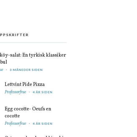
OPPSKRIFTER
öy-salat: En tyrkisk klassiker
nbul
ue
3 MÅNEDER SIDEN
Lettvint Pide Pizza
Professorfrue
4 ÅR SIDEN
Egg cocotte- Oeufs en
cocotte
Professorfrue
4 ÅR SIDEN