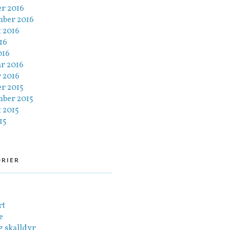
er 2016
mber 2016
 2016
016
016
ar 2016
 2016
er 2015
mber 2015
 2015
15
RIER
rt
e
g skalldyr