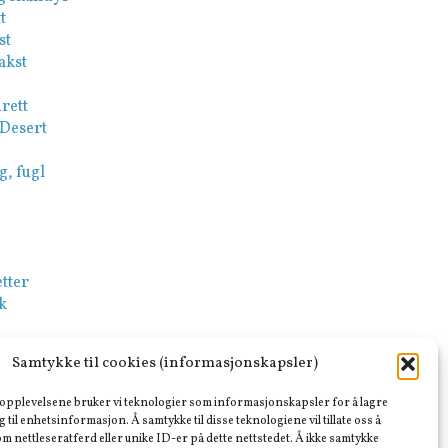
t
st
akst
rett
 Desert
g, fugl
tter
k
-Mezze
Samtykke til cookies (informasjonskapsler)
sk
e opplevelsene bruker vi teknologier som informasjonskapsler for å lagre
ar
ng til enhetsinformasjon. Å samtykke til disse teknologiene vil tillate oss å
m nettleseratferd eller unike ID-er på dette nettstedet. Å ikke samtykke