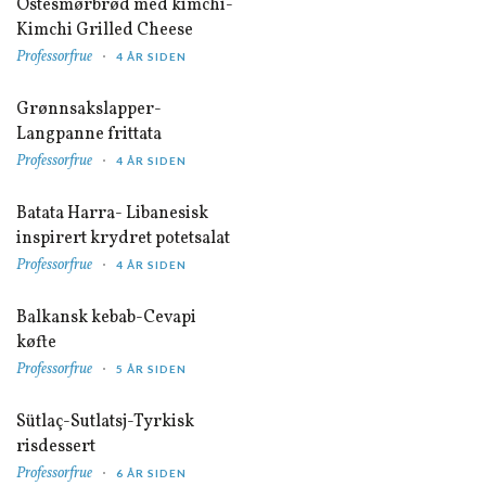
Ostesmørbrød med kimchi-
Kimchi Grilled Cheese
Professorfrue
4 ÅR SIDEN
Grønnsakslapper-
Langpanne frittata
Professorfrue
4 ÅR SIDEN
Batata Harra- Libanesisk
inspirert krydret potetsalat
Professorfrue
4 ÅR SIDEN
Balkansk kebab-Cevapi
køfte
Professorfrue
5 ÅR SIDEN
Sütlaç-Sutlatsj-Tyrkisk
risdessert
Professorfrue
6 ÅR SIDEN