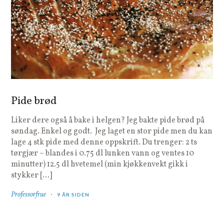
Pide brød
Liker dere også å bake i helgen? Jeg bakte pide brød på
søndag. Enkel og godt. Jeg laget en stor pide men du kan
lage 4 stk pide med denne oppskrift. Du trenger: 2 ts
tørgjær – blandes i 0.75 dl lunken vann og ventes 10
minutter) 12.5 dl hvetemel (min kjøkkenvekt gikk i
stykker […]
Professorfrue
9 ÅR SIDEN