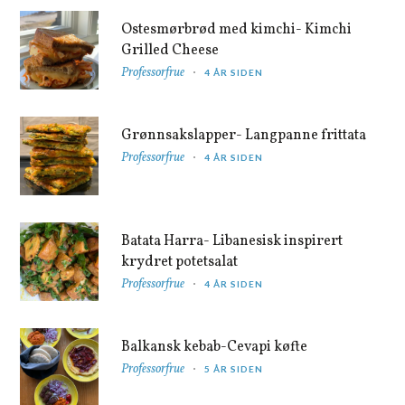
Ostesmørbrød med kimchi- Kimchi
Grilled Cheese
Professorfrue
4 ÅR SIDEN
Grønnsakslapper- Langpanne frittata
Professorfrue
4 ÅR SIDEN
Batata Harra- Libanesisk inspirert
krydret potetsalat
Professorfrue
4 ÅR SIDEN
Balkansk kebab-Cevapi køfte
Professorfrue
5 ÅR SIDEN