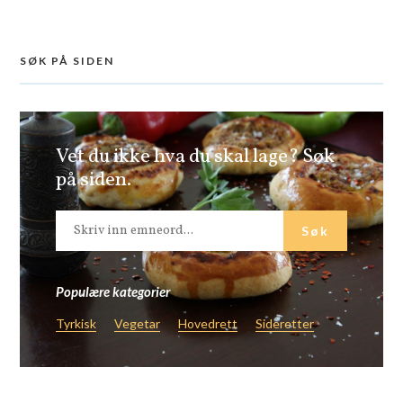
SØK PÅ SIDEN
Vet du ikke hva du skal lage? Søk
på siden.
Populære kategorier
Tyrkisk
Vegetar
Hovedrett
Sideretter