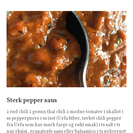
Sterk pepper saus
2 rød chili 2 grønn thai chili 2 modne tomater 1 shallot 1
ss pepperpuree 1 ss isot (Urfa biber, tørket chili pepper
fra Urfa som har mørk farge og røkt smak) 1 ts salt 1 ts
nar eksisi, granateple saus eller balsamico 1 ts nykvernet