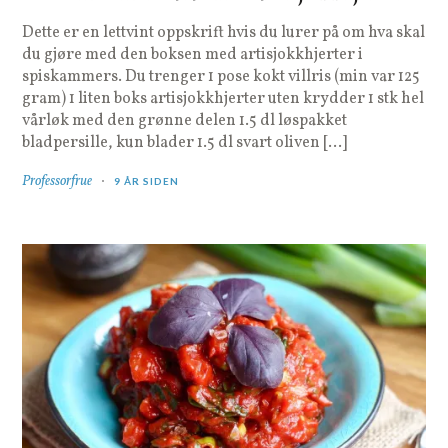
Dette er en lettvint oppskrift hvis du lurer på om hva skal
du gjøre med den boksen med artisjokkhjerter i
spiskammers. Du trenger 1 pose kokt villris (min var 125
gram) 1 liten boks artisjokkhjerter uten krydder 1 stk hel
vårløk med den grønne delen 1.5 dl løspakket
bladpersille, kun blader 1.5 dl svart oliven […]
Professorfrue
9 ÅR SIDEN