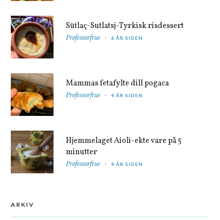
Sütlaç-Sutlatsj-Tyrkisk risdessert
Professorfrue
6 ÅR SIDEN
Mammas fetafylte dill pogaca
Professorfrue
4 ÅR SIDEN
Hjemmelaget Aioli-ekte vare på 5
minutter
Professorfrue
4 ÅR SIDEN
ARKIV