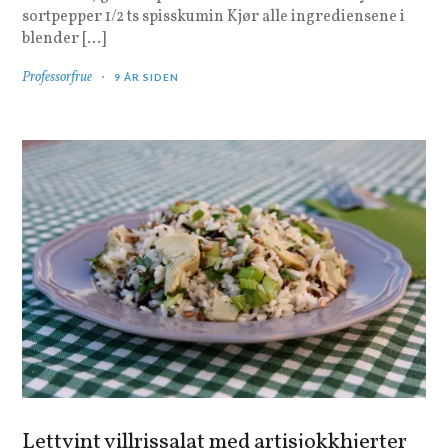
sortpepper 1/2 ts spisskumin Kjør alle ingrediensene i
blender […]
Professorfrue
9 ÅR SIDEN
Lettvint villrissalat med artisjokkhjerter