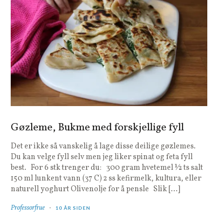
Gøzleme, Bukme med forskjellige fyll
Det er ikke så vanskelig å lage disse deilige gøzlemes.
Du kan velge fyll selv men jeg liker spinat og feta fyll
best. For 6 stk trenger du: 300 gram hvetemel ½ ts salt
150 ml lunkent vann (37 C) 2 ss kefirmelk, kultura, eller
naturell yoghurt Olivenolje for å pensle Slik […]
Professorfrue
10 ÅR SIDEN