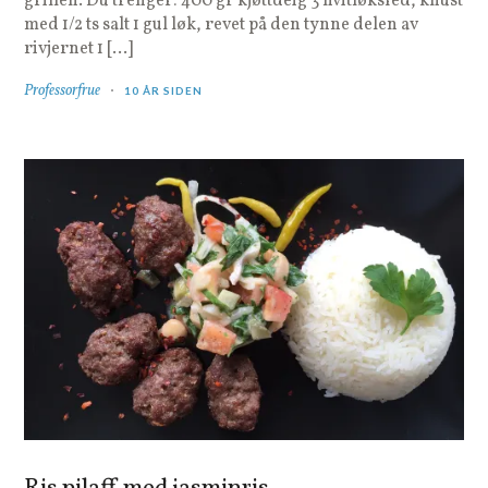
grillen. Du trenger: 400 gr kjøttdeig 3 hvitløksfed, knust
med 1/2 ts salt 1 gul løk, revet på den tynne delen av
rivjernet 1 […]
Professorfrue
10 ÅR SIDEN