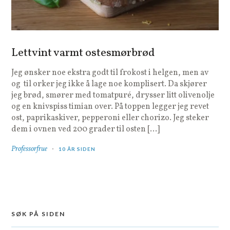
Lettvint varmt ostesmørbrød
Jeg ønsker noe ekstra godt til frokost i helgen, men av
og til orker jeg ikke å lage noe komplisert. Da skjører
jeg brød, smører med tomatpuré, drysser litt olivenolje
og en knivspiss timian over. På toppen legger jeg revet
ost, paprikaskiver, pepperoni eller chorizo. Jeg steker
dem i ovnen ved 200 grader til osten […]
Professorfrue
10 ÅR SIDEN
SØK PÅ SIDEN