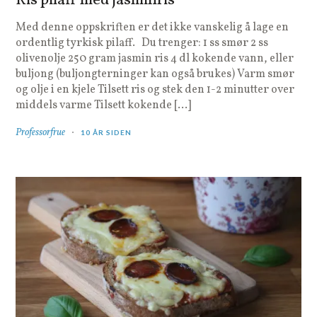
Ris pilaff med jasminris
Med denne oppskriften er det ikke vanskelig å lage en
ordentlig tyrkisk pilaff. Du trenger: 1 ss smør 2 ss
olivenolje 250 gram jasmin ris 4 dl kokende vann, eller
buljong (buljongterninger kan også brukes) Varm smør
og olje i en kjele Tilsett ris og stek den 1-2 minutter over
middels varme Tilsett kokende […]
Professorfrue
10 ÅR SIDEN