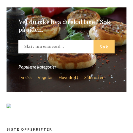
Vet du ikke hva du skal lage? Søk
på siden.
Populære kategorier
Tyrkisk
Vegetar
Hovedrett
Sideretter
SISTE OPPSKRIFTER