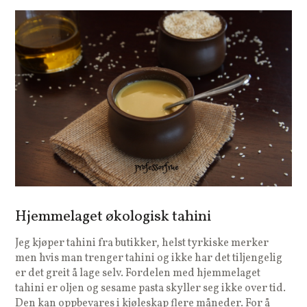
Hjemmelaget økologisk tahini
Jeg kjøper tahini fra butikker, helst tyrkiske merker
men hvis man trenger tahini og ikke har det tiljengelig
er det greit å lage selv. Fordelen med hjemmelaget
tahini er oljen og sesame pasta skyller seg ikke over tid.
Den kan oppbevares i kjøleskap flere måneder. For å