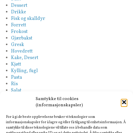
Dessert
Drikke
Fisk og skalldyr
Forrett
Frokost
Gjærbakst
Gresk
Hovedrett
Kake, Desert
Kjøtt
Kylling, fugl
Pasta
Ris
Salat
Saus
Samtykke til cookies
Sideretter
(informasjonskapsler)
Spansk
Suppe
For å gi de beste opplevelsene bruker vi teknologier som
informasjonskapsler for å lagre og/eller få tilgang til enhetsinformasjon. Å
Tapas-Mezze
samtykke til disse teknologiene vil tillate oss å behandle data som
Tyrkisk