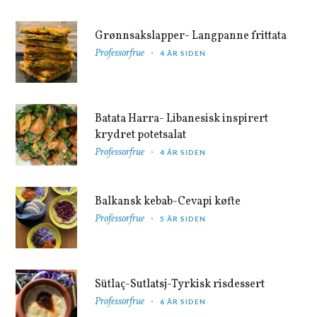
Grønnsakslapper- Langpanne frittata
Professorfrue
4 ÅR SIDEN
Batata Harra- Libanesisk inspirert
krydret potetsalat
Professorfrue
4 ÅR SIDEN
Balkansk kebab-Cevapi køfte
Professorfrue
5 ÅR SIDEN
Sütlaç-Sutlatsj-Tyrkisk risdessert
Professorfrue
6 ÅR SIDEN