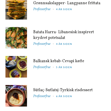
Grønnsakslapper- Langpanne frittata
Professorfrue
4 ÅR SIDEN
Batata Harra- Libanesisk inspirert
krydret potetsalat
Professorfrue
4 ÅR SIDEN
Balkansk kebab-Cevapi køfte
Professorfrue
5 ÅR SIDEN
Sütlaç-Sutlatsj-Tyrkisk risdessert
Professorfrue
6 ÅR SIDEN