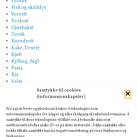
Drikke
Fisk og skalldyr
Forrett
Frokost
Gjærbakst
Gresk
Hovedrett
Kake, Desert
Kjøtt
Kylling, fugl
Pasta
Ris
Salat
Saus
Samtykke til cookies
Sideretter
(informasjonskapsler)
Spansk
Suppe
For å gi de beste opplevelsene bruker vi teknologier som
Tapas-Mezze
informasjonskapsler for å lagre og/eller få tilgang til enhetsinformasjon. Å
samtykke til disse teknologiene vil tillate oss å behandle data som
Tyrkisk
nettleseratferd eller unike ID-er på dette nettstedet. Å ikke samtykke eller
Vegan
trekke tilbake samtykke kan ha negativ innvirkning på visse funksjoner og
Vegetar
funksjoner.