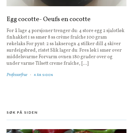
Egg cocotte- Oeufs en cocotte
For å lage 4 porsjoner trenger du: 4 store egg 2 sjalotløk
finhakket 1 ss smør 8 ss crème fraîche 100 gram
røkelaks For pynt: 2 ss lakserogn 4 stilker dill 4 skiver
surdeigsbrød, ristet Slik lager du: Fres løk i smør over
middelsvarme Forvarm ovnen 180 grader over og
under varme Tilsett creme fraîche, […]
Professorfrue
4 ÅR SIDEN
SØK PÅ SIDEN