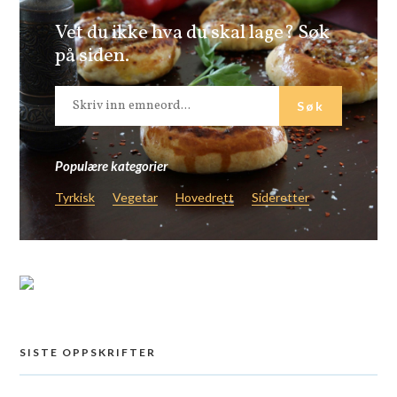
Vet du ikke hva du skal lage? Søk
på siden.
Populære kategorier
Tyrkisk
Vegetar
Hovedrett
Sideretter
SISTE OPPSKRIFTER