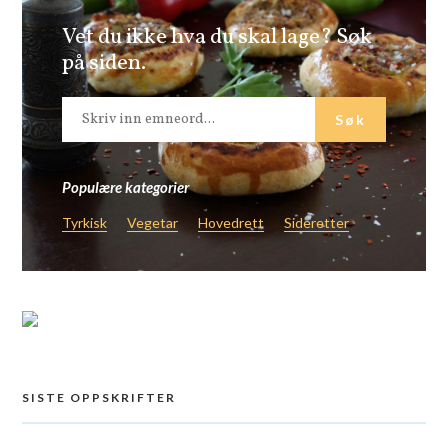
Vet du ikke hva du skal lage? Søk
på siden.
Populære kategorier
Tyrkisk
Vegetar
Hovedrett
Sideretter
SISTE OPPSKRIFTER