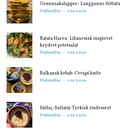
Grønnsakslapper- Langpanne frittata
Professorfrue
4 ÅR SIDEN
Batata Harra- Libanesisk inspirert
krydret potetsalat
Professorfrue
4 ÅR SIDEN
Balkansk kebab-Cevapi køfte
Professorfrue
5 ÅR SIDEN
Sütlaç-Sutlatsj-Tyrkisk risdessert
Professorfrue
6 ÅR SIDEN