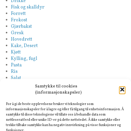
Drikke
Fisk og skalldyr
Forrett
Frokost
Gjærbakst
Gresk
Hovedrett
Kake, Desert
Kjøtt
Kylling, fugl
Pasta
Ris
Salat
Saus
Samtykke til cookies
Sideretter
(informasjonskapsler)
Spansk
Suppe
For å gi de beste opplevelsene bruker vi teknologier som
Tapas-Mezze
informasjonskapsler for å lagre og/eller få tilgang til enhetsinformasjon. Å
samtykke til disse teknologiene vil tillate oss å behandle data som
Tyrkisk
nettleseratferd eller unike ID-er på dette nettstedet. Å ikke samtykke eller
Vegan
trekke tilbake samtykke kan ha negativ innvirkning på visse funksjoner og
Vegetar
funksjoner.