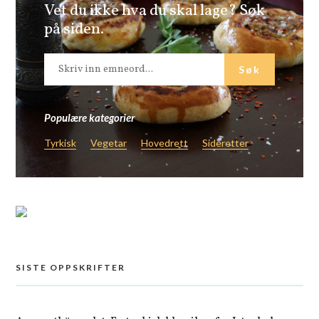
Vet du ikke hva du skal lage? Søk
på siden.
Populære kategorier
Tyrkisk
Vegetar
Hovedrett
Sideretter
SISTE OPPSKRIFTER