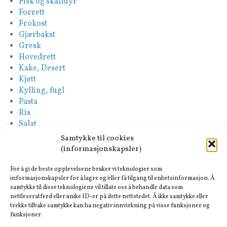
Fisk og skalldyr
Forrett
Frokost
Gjærbakst
Gresk
Hovedrett
Kake, Desert
Kjøtt
Kylling, fugl
Pasta
Ris
Salat
Saus
Samtykke til cookies
Sideretter
(informasjonskapsler)
Spansk
Suppe
For å gi de beste opplevelsene bruker vi teknologier som
Tapas-Mezze
informasjonskapsler for å lagre og/eller få tilgang til enhetsinformasjon. Å
samtykke til disse teknologiene vil tillate oss å behandle data som
Tyrkisk
nettleseratferd eller unike ID-er på dette nettstedet. Å ikke samtykke eller
Vegan
trekke tilbake samtykke kan ha negativ innvirkning på visse funksjoner og
Vegetar
funksjoner.