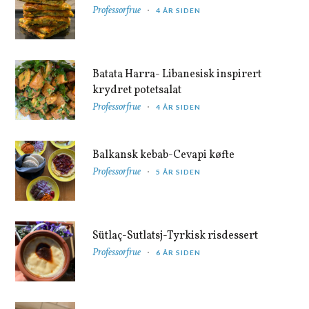
Professorfrue
4 ÅR SIDEN
Batata Harra- Libanesisk inspirert
krydret potetsalat
Professorfrue
4 ÅR SIDEN
Balkansk kebab-Cevapi køfte
Professorfrue
5 ÅR SIDEN
Sütlaç-Sutlatsj-Tyrkisk risdessert
Professorfrue
6 ÅR SIDEN