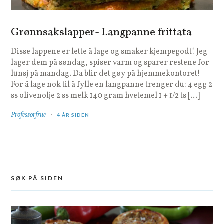
Grønnsakslapper- Langpanne frittata
Disse lappene er lette å lage og smaker kjempegodt! Jeg
lager dem på søndag, spiser varm og sparer restene for
lunsj på mandag. Da blir det gøy på hjemmekontoret!
For å lage nok til å fylle en langpanne trenger du: 4 egg 2
ss olivenolje 2 ss melk 140 gram hvetemel 1 + 1/2 ts […]
Professorfrue
4 ÅR SIDEN
SØK PÅ SIDEN