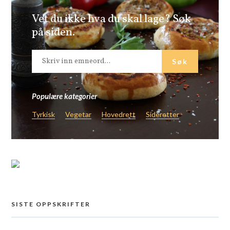
Vet du ikke hva du skal lage? Søk
på siden.
Populære kategorier
Tyrkisk
Vegetar
Hovedrett
Sideretter
SISTE OPPSKRIFTER