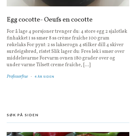
Egg cocotte- Oeufs en cocotte
For å lage 4 porsjoner trenger du: 4 store egg 2 sjalotløk
finhakket 1 ss smør 8 ss crème fraîche 100 gram
røkelaks For pynt: 2 ss lakserogn 4 stilker dill 4 skiver
surdeigsbrød, ristet Slik lager du: Fres løk i smør over
middelsvarme Forvarm ovnen 180 grader over og
under varme Tilsett creme fraîche, […]
Professorfrue
4 ÅR SIDEN
SØK PÅ SIDEN