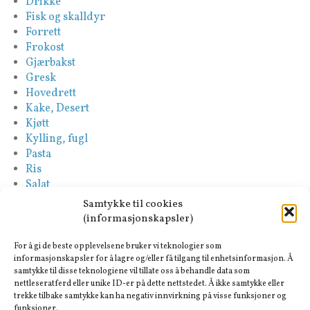
Drikke
Fisk og skalldyr
Forrett
Frokost
Gjærbakst
Gresk
Hovedrett
Kake, Desert
Kjøtt
Kylling, fugl
Pasta
Ris
Salat
Saus
Samtykke til cookies
Sideretter
(informasjonskapsler)
Spansk
Suppe
For å gi de beste opplevelsene bruker vi teknologier som
Tapas-Mezze
informasjonskapsler for å lagre og/eller få tilgang til enhetsinformasjon. Å
samtykke til disse teknologiene vil tillate oss å behandle data som
Tyrkisk
nettleseratferd eller unike ID-er på dette nettstedet. Å ikke samtykke eller
Vegan
trekke tilbake samtykke kan ha negativ innvirkning på visse funksjoner og
Vegetar
funksjoner.