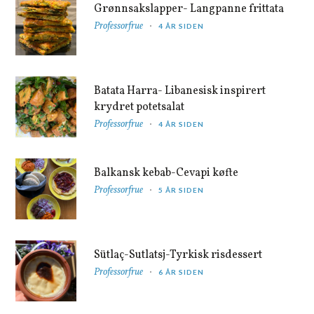
Grønnsakslapper- Langpanne frittata
Professorfrue
4 ÅR SIDEN
Batata Harra- Libanesisk inspirert
krydret potetsalat
Professorfrue
4 ÅR SIDEN
Balkansk kebab-Cevapi køfte
Professorfrue
5 ÅR SIDEN
Sütlaç-Sutlatsj-Tyrkisk risdessert
Professorfrue
6 ÅR SIDEN