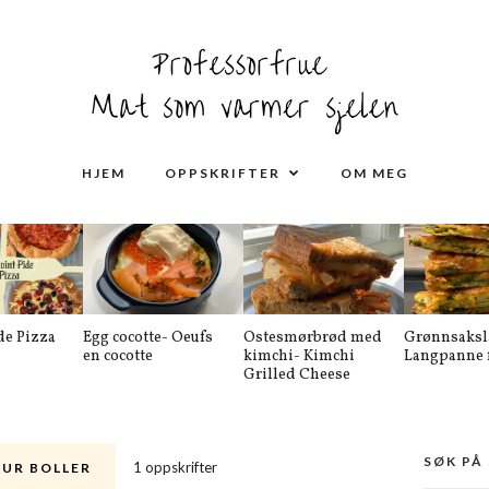
HJEM
OPPSKRIFTER
OM MEG
de Pizza
Egg cocotte- Oeufs
Ostesmørbrød med
Grønnsaksl
en cocotte
kimchi- Kimchi
Langpanne f
Grilled Cheese
SØK PÅ
1 oppskrifter
UR BOLLER