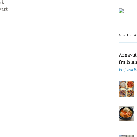
økt
vart
SISTE 
Arnavutk
fra Ista
Professorfr