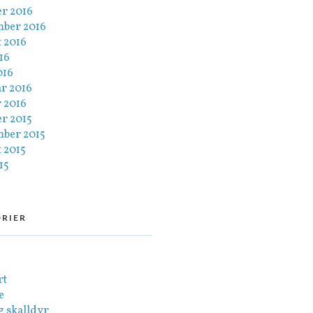
er 2016
mber 2016
 2016
016
016
ar 2016
 2016
er 2015
mber 2015
 2015
15
RIER
rt
e
g skalldyr