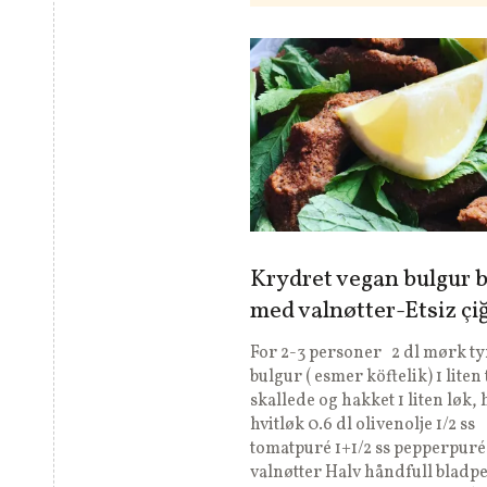
Krydret vegan bulgur b
med valnøtter-Etsiz çi
For 2-3 personer 2 dl mørk t
bulgur ( esmer köftelik) 1 liten
skallede og hakket 1 liten løk, 
hvitløk 0.6 dl olivenolje 1/2 ss
tomatpuré 1+1/2 ss pepperpuré 
valnøtter Halv håndfull bladpe