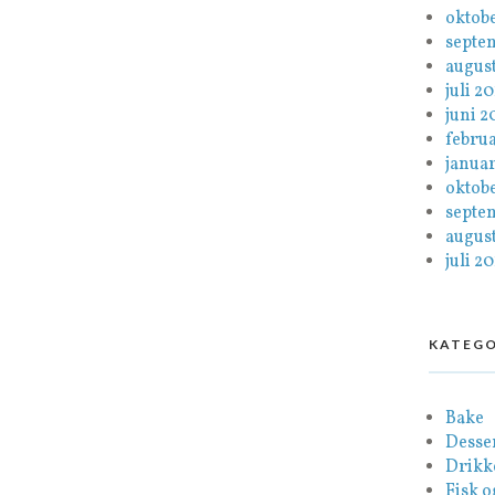
oktob
septe
august
juli 2
juni 2
febru
januar
oktob
septe
august
juli 20
KATEGO
Bake
Desse
Drikk
Fisk o