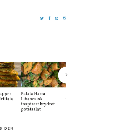
apper-
Batata Harra-
Balkansk kebab-
Sütlaç-Sutlat
rittata
Libanesisk
Cevapi køfte
Tyrkisk risd
inspirert krydret
potetsalat
 SIDEN