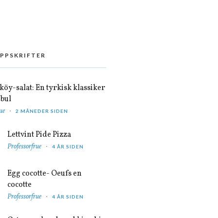
OPPSKRIFTER
öy-salat: En tyrkisk klassiker
nbul
ue
2 MÅNEDER SIDEN
Lettvint Pide Pizza
Professorfrue
4 ÅR SIDEN
Egg cocotte- Oeufs en
cocotte
Professorfrue
4 ÅR SIDEN