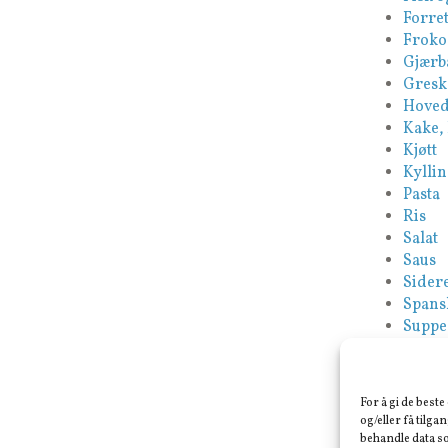
Forret
Froko
Gjærb
Gresk
Hoved
Kake,
Kjøtt
Kyllin
Pasta
Ris
Salat
Saus
Sidere
Spans
Suppe
Tapas
Tyrki
Vegan
For å gi de best
Veget
og/eller få tilga
behandle data so