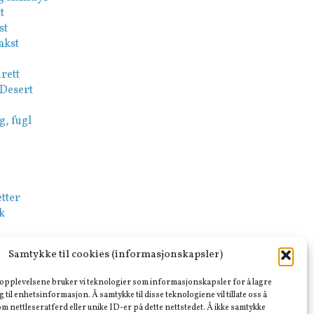
t
st
akst
rett
 Desert
g, fugl
tter
k
-Mezze
Samtykke til cookies (informasjonskapsler)
sk
e opplevelsene bruker vi teknologier som informasjonskapsler for å lagre
ar
ng til enhetsinformasjon. Å samtykke til disse teknologiene vil tillate oss å
m nettleseratferd eller unike ID-er på dette nettstedet. Å ikke samtykke