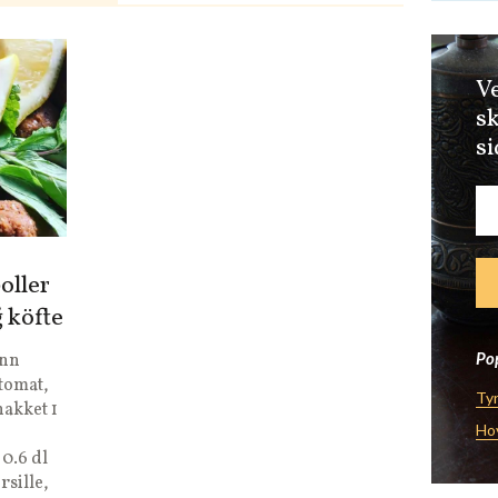
Ve
sk
si
oller
ğ köfte
Pop
ynn
 tomat,
Tyr
hakket 1
Ho
0.6 dl
rsille,