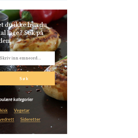
t du ikke hva du
al lage? Søk på
den.
ulære kategorier
kisk
Vegetar
vedrett
Sideretter