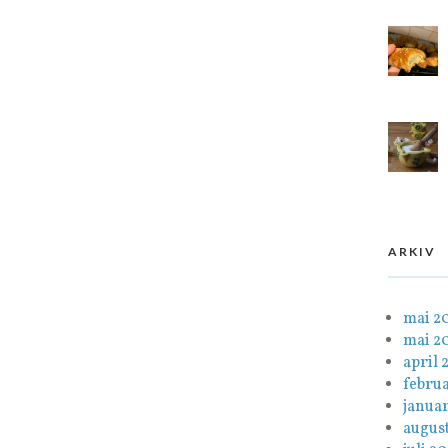
ARKIV
mai 2
mai 2
april 
febru
janua
august