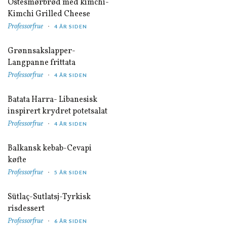
Ostesmørbrød med kimchi-
Kimchi Grilled Cheese
Professorfrue
4 ÅR SIDEN
Grønnsakslapper-
Langpanne frittata
Professorfrue
4 ÅR SIDEN
Batata Harra- Libanesisk
inspirert krydret potetsalat
Professorfrue
4 ÅR SIDEN
Balkansk kebab-Cevapi
køfte
Professorfrue
5 ÅR SIDEN
Sütlaç-Sutlatsj-Tyrkisk
risdessert
Professorfrue
6 ÅR SIDEN