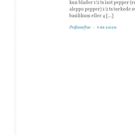
kun blader 1/2 ts isot pepper (r
aleppo pepper) 1/2 ts tørkede s
basilikum eller 4 […]
Professorfrue
9 ÅR SIDEN