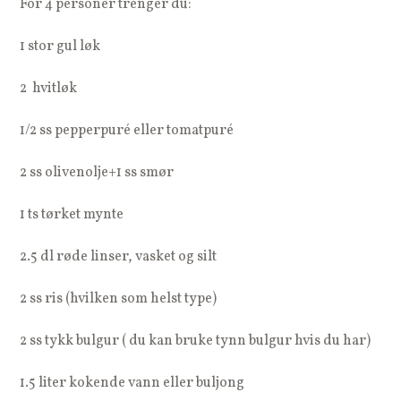
For 4 personer trenger du:
1 stor gul løk
2 hvitløk
1/2 ss pepperpuré eller tomatpuré
2 ss olivenolje+1 ss smør
1 ts tørket mynte
2.5 dl røde linser, vasket og silt
2 ss ris (hvilken som helst type)
2 ss tykk bulgur ( du kan bruke tynn bulgur hvis du har)
1.5 liter kokende vann eller buljong