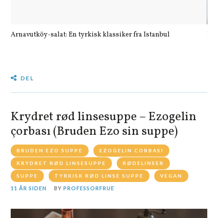
Arnavutköy-salat: En tyrkisk klassiker fra Istanbul
Let
DEL
Krydret rød linsesuppe – Ezogelin
çorbası (Bruden Ezo sin suppe)
BRUDEN EZO SUPPE
EZOGELIN CORBASI
KRYDRET RØD LINSESUPPE
RØDELINSER
SUPPE
TYRKISK RØD LINSE SUPPE
VEGAN
11 ÅR SIDEN
BY
PROFESSORFRUE