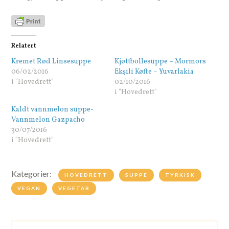
Relatert
Kremet Rød Linsesuppe
Kjøttbollesuppe – Mormors
06/02/2016
Ekşili Køfte – Yuvarlakia
i "Hovedrett"
02/10/2016
i "Hovedrett"
Kaldt vannmelon suppe-
Vannmelon Gazpacho
30/07/2016
i "Hovedrett"
Kategorier:
HOVEDRETT
SUPPE
TYRKISK
VEGAN
VEGETAR