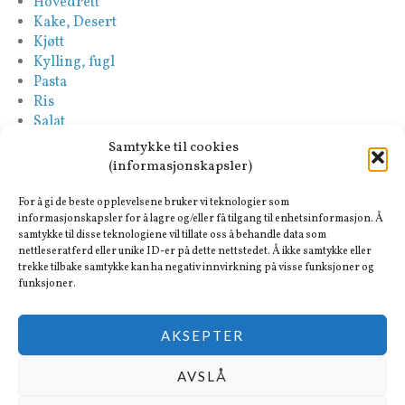
Hovedrett
Kake, Desert
Kjøtt
Kylling, fugl
Pasta
Ris
Salat
Saus
Samtykke til cookies
Sideretter
(informasjonskapsler)
Spansk
Suppe
For å gi de beste opplevelsene bruker vi teknologier som
Tapas-Mezze
informasjonskapsler for å lagre og/eller få tilgang til enhetsinformasjon. Å
samtykke til disse teknologiene vil tillate oss å behandle data som
Tyrkisk
nettleseratferd eller unike ID-er på dette nettstedet. Å ikke samtykke eller
Vegan
trekke tilbake samtykke kan ha negativ innvirkning på visse funksjoner og
Vegetar
funksjoner.
AKSEPTER
AVSLÅ