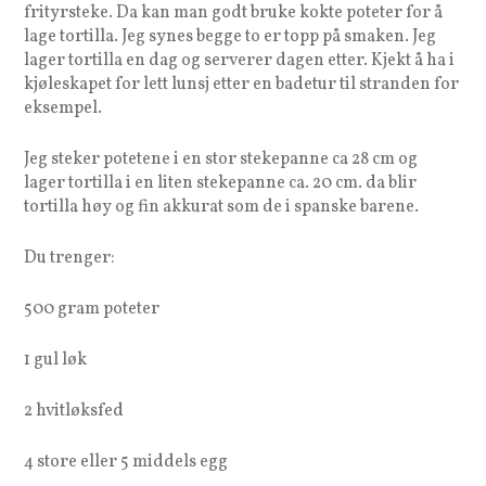
frityrsteke. Da kan man godt bruke kokte poteter for å
lage tortilla. Jeg synes begge to er topp på smaken. Jeg
lager tortilla en dag og serverer dagen etter. Kjekt å ha i
kjøleskapet for lett lunsj etter en badetur til stranden for
eksempel.
Jeg steker potetene i en stor stekepanne ca 28 cm og
lager tortilla i en liten stekepanne ca. 20 cm. da blir
tortilla høy og fin akkurat som de i spanske barene.
Du trenger:
500 gram poteter
1 gul løk
2 hvitløksfed
4 store eller 5 middels egg