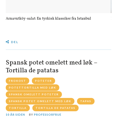
Arnavutköy-salat: En tyrkisk klassiker fra Istanbul
Let
DEL
Spansk potet omelett med løk –
Tortilla de patatas
FROKOST
POTETER
POTETTORTILLA MED LØK
SPANSK OMELETT POTETER
SPANSK POTET OMELETT MED LØK
TAPAS
TORTILLA
TORTILLA DE PATATAS
10 ÅR SIDEN
BY
PROFESSORFRUE