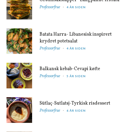
Professorfrue
4 ÅR SIDEN
Batata Harra- Libanesisk inspirert
krydret potetsalat
Professorfrue
4 ÅR SIDEN
Balkansk kebab-Cevapi køfte
Professorfrue
5 ÅR SIDEN
Sütlaç-Sutlatsj-Tyrkisk risdessert
Professorfrue
6 ÅR SIDEN