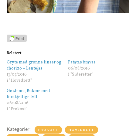
Relatert
Gryte med grønne linser og
Patatas bravas
chorizo – Lentejas
06/08/2016
13/07/2016
i "Sideretter"
i "Hovedrett"
Gøzleme, Bukme med
forskjellige fyll
06/08/2016
i "Frokost"
Kategorier:
FROKOST
HOVEDRETT