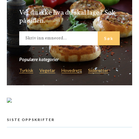
Vet du ikke hva du skal lage? Søk
på siden.
Populære kategorier
Tyrkisk
Vegetar
Hovedrett
Sideretter
SISTE OPPSKRIFTER