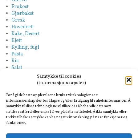
Frokost
Gjærbakst
Gresk
Hovedrett
Kake, Desert
Kjøtt
Kylling, fugl
Pasta
Ris
Salat
Saus
Samtykke til cookies
Sideretter
(informasjonskapsler)
Spansk
Suppe
For å gi de beste opplevelsene bruker vi teknologier som
Tapas-Mezze
informasjonskapsler for å lagre og/eller få tilgang til enhetsinformasjon. Å
samtykke til disse teknologiene vil tillate oss å behandle data som
Tyrkisk
nettleseratferd eller unike ID-er på dette nettstedet. Å ikke samtykke eller
Vegan
trekke tilbake samtykke kan ha negativ innvirkning på visse funksjoner og
Vegetar
funksjoner.