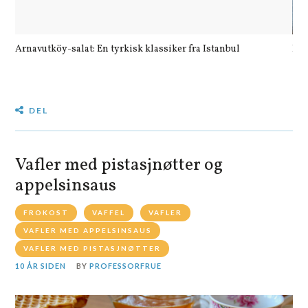
Arnavutköy-salat: En tyrkisk klassiker fra Istanbul
Let
DEL
Vafler med pistasjnøtter og
appelsinsaus
FROKOST
VAFFEL
VAFLER
VAFLER MED APPELSINSAUS
VAFLER MED PISTASJNØTTER
10 ÅR SIDEN
BY
PROFESSORFRUE