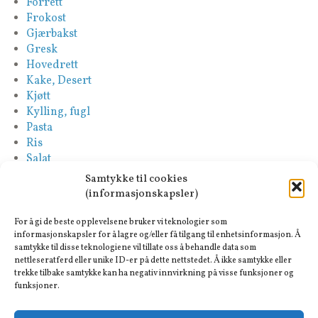
Forrett
Frokost
Gjærbakst
Gresk
Hovedrett
Kake, Desert
Kjøtt
Kylling, fugl
Pasta
Ris
Salat
Saus
Samtykke til cookies
Sideretter
(informasjonskapsler)
Spansk
Suppe
For å gi de beste opplevelsene bruker vi teknologier som
Tapas-Mezze
informasjonskapsler for å lagre og/eller få tilgang til enhetsinformasjon. Å
samtykke til disse teknologiene vil tillate oss å behandle data som
Tyrkisk
nettleseratferd eller unike ID-er på dette nettstedet. Å ikke samtykke eller
Vegan
trekke tilbake samtykke kan ha negativ innvirkning på visse funksjoner og
Vegetar
funksjoner.