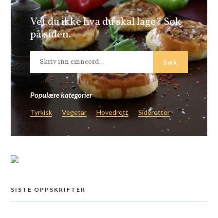
Vet du ikke hva du skal lage? Søk
på siden.
Populære kategorier
Tyrkisk
Vegetar
Hovedrett
Sideretter
SISTE OPPSKRIFTER