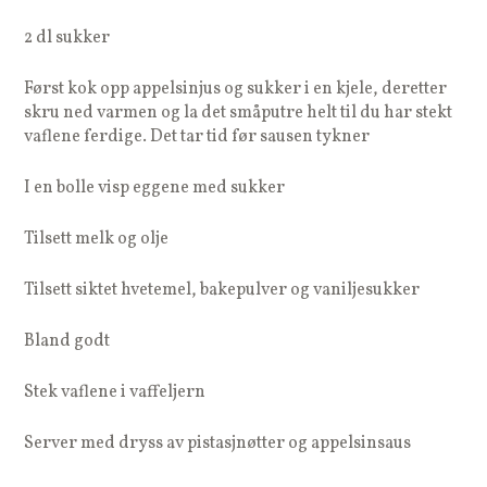
2 dl sukker
Først kok opp appelsinjus og sukker i en kjele, deretter
skru ned varmen og la det småputre helt til du har stekt
vaflene ferdige. Det tar tid før sausen tykner
I en bolle visp eggene med sukker
Tilsett melk og olje
Tilsett siktet hvetemel, bakepulver og vaniljesukker
Bland godt
Stek vaflene i vaffeljern
Server med dryss av pistasjnøtter og appelsinsaus