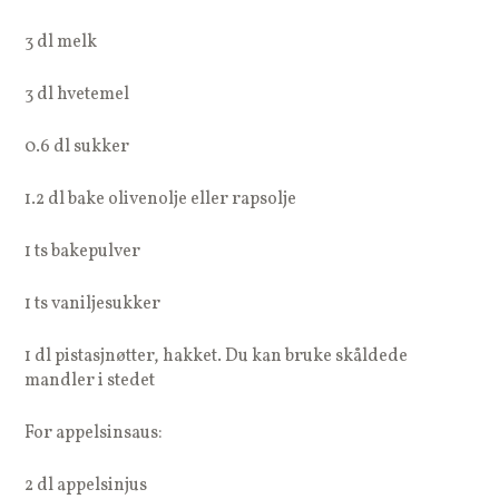
3 dl melk
3 dl hvetemel
0.6 dl sukker
1.2 dl bake olivenolje eller rapsolje
1 ts bakepulver
1 ts vaniljesukker
1 dl pistasjnøtter, hakket. Du kan bruke skåldede
mandler i stedet
For appelsinsaus:
2 dl appelsinjus