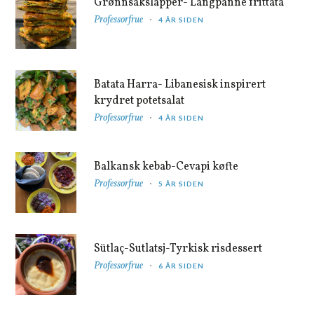
Grønnsakslapper- Langpanne frittata
Professorfrue
4 ÅR SIDEN
Batata Harra- Libanesisk inspirert
krydret potetsalat
Professorfrue
4 ÅR SIDEN
Balkansk kebab-Cevapi køfte
Professorfrue
5 ÅR SIDEN
Sütlaç-Sutlatsj-Tyrkisk risdessert
Professorfrue
6 ÅR SIDEN