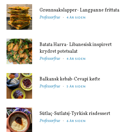
Grønnsakslapper- Langpanne frittata
Professorfrue
4 ÅR SIDEN
Batata Harra- Libanesisk inspirert
krydret potetsalat
Professorfrue
4 ÅR SIDEN
Balkansk kebab-Cevapi køfte
Professorfrue
5 ÅR SIDEN
Sütlaç-Sutlatsj-Tyrkisk risdessert
Professorfrue
6 ÅR SIDEN