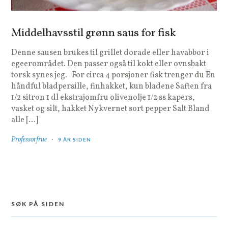
Middelhavsstil grønn saus for fisk
Denne sausen brukes til grillet dorade eller havabbor i
egeerområdet. Den passer også til kokt eller ovnsbakt
torsk synes jeg. For circa 4 porsjoner fisk trenger du En
håndful bladpersille, finhakket, kun bladene Saften fra
1/2 sitron 1 dl ekstrajomfru olivenolje 1/2 ss kapers,
vasket og silt, hakket Nykvernet sort pepper Salt Bland
alle […]
Professorfrue
9 ÅR SIDEN
SØK PÅ SIDEN