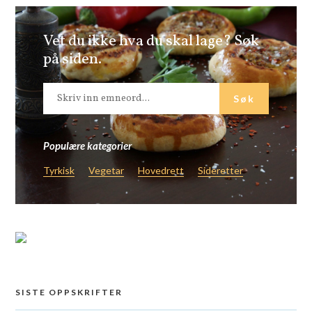
Vet du ikke hva du skal lage? Søk
på siden.
Populære kategorier
Tyrkisk
Vegetar
Hovedrett
Sideretter
SISTE OPPSKRIFTER