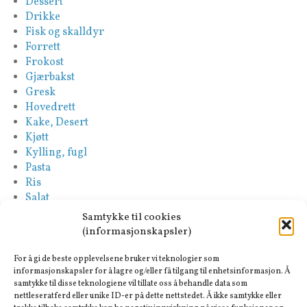
Dessert
Drikke
Fisk og skalldyr
Forrett
Frokost
Gjærbakst
Gresk
Hovedrett
Kake, Desert
Kjøtt
Kylling, fugl
Pasta
Ris
Salat
Saus
Samtykke til cookies
Sideretter
(informasjonskapsler)
Spansk
Suppe
For å gi de beste opplevelsene bruker vi teknologier som
Tapas-Mezze
informasjonskapsler for å lagre og/eller få tilgang til enhetsinformasjon. Å
samtykke til disse teknologiene vil tillate oss å behandle data som
Tyrkisk
nettleseratferd eller unike ID-er på dette nettstedet. Å ikke samtykke eller
Vegan