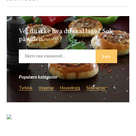
Vet du ikke hva du skal lage? Søk
på siden.
Populære kategorier
Tyrkisk
Vegetar
Hovedrett
Sideretter