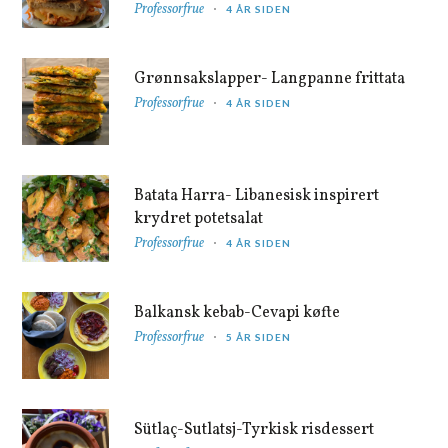
Professorfrue
4 ÅR SIDEN
Grønnsakslapper- Langpanne frittata
Professorfrue
4 ÅR SIDEN
Batata Harra- Libanesisk inspirert
krydret potetsalat
Professorfrue
4 ÅR SIDEN
Balkansk kebab-Cevapi køfte
Professorfrue
5 ÅR SIDEN
Sütlaç-Sutlatsj-Tyrkisk risdessert