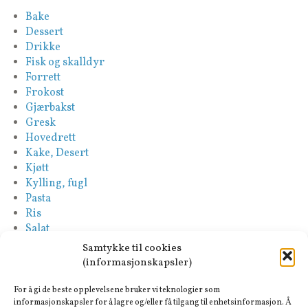
Bake
Dessert
Drikke
Fisk og skalldyr
Forrett
Frokost
Gjærbakst
Gresk
Hovedrett
Kake, Desert
Kjøtt
Kylling, fugl
Pasta
Ris
Salat
Saus
Samtykke til cookies
Sideretter
(informasjonskapsler)
Spansk
Suppe
For å gi de beste opplevelsene bruker vi teknologier som
Tapas-Mezze
informasjonskapsler for å lagre og/eller få tilgang til enhetsinformasjon. Å