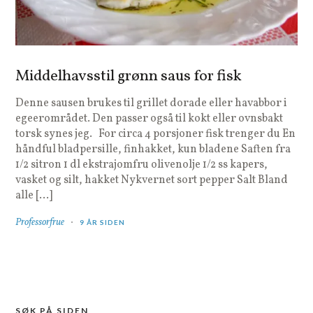
Middelhavsstil grønn saus for fisk
Denne sausen brukes til grillet dorade eller havabbor i
egeerområdet. Den passer også til kokt eller ovnsbakt
torsk synes jeg. For circa 4 porsjoner fisk trenger du En
håndful bladpersille, finhakket, kun bladene Saften fra
1/2 sitron 1 dl ekstrajomfru olivenolje 1/2 ss kapers,
vasket og silt, hakket Nykvernet sort pepper Salt Bland
alle […]
Professorfrue
9 ÅR SIDEN
SØK PÅ SIDEN