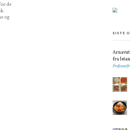
for de
sk.
ne og
SISTE 
Arnavutk
fra Ista
Professorfr