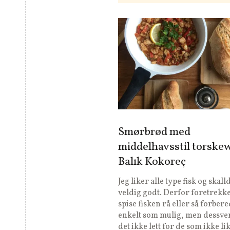
Smørbrød med
middelhavsstil torske
Balık Kokoreç
Jeg liker alle type fisk og skall
veldig godt. Derfor foretrekke
spise fisken rå eller så forbere
enkelt som mulig, men dessve
det ikke lett for de som ikke lik