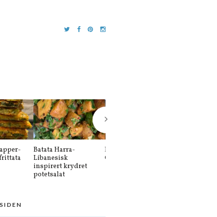
apper-
Batata Harra-
Balkansk kebab-
Sütlaç-Sutlat
rittata
Libanesisk
Cevapi køfte
Tyrkisk risd
inspirert krydret
potetsalat
 SIDEN