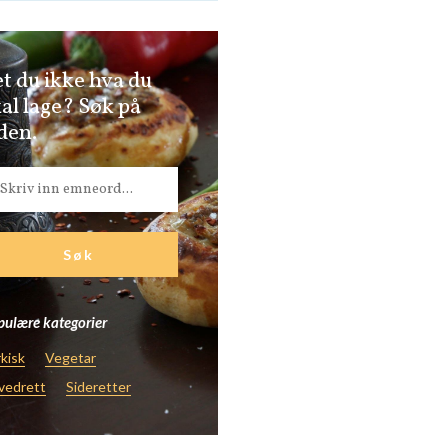
t du ikke hva du
al lage? Søk på
den.
ulære kategorier
kisk
Vegetar
vedrett
Sideretter