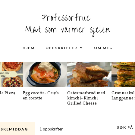
HJEM
OPPSKRIFTER
OM MEG
de Pizza
Egg cocotte- Oeufs
Ostesmørbrød med
Grønnsaksl
en cocotte
kimchi- Kimchi
Langpanne f
Grilled Cheese
SØK PÅ
1 oppskrifter
ISKEMIDDAG