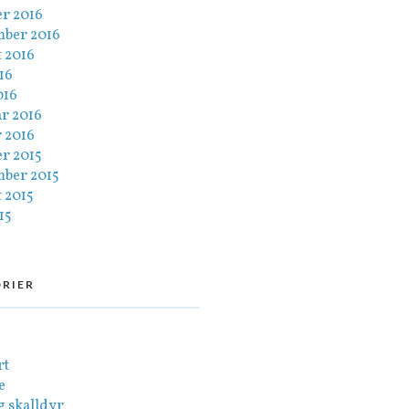
er 2016
mber 2016
 2016
016
016
ar 2016
 2016
er 2015
mber 2015
 2015
15
RIER
rt
e
g skalldyr