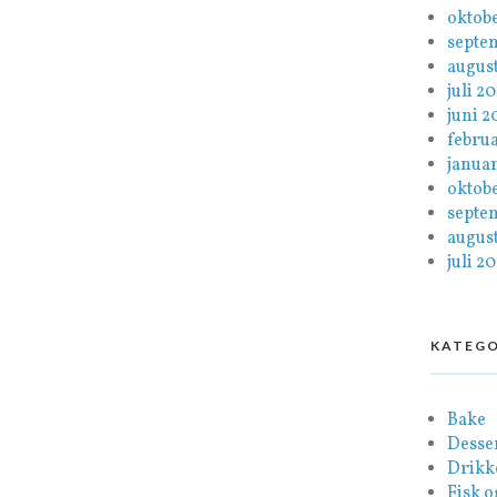
oktob
septe
august
juli 2
juni 2
febru
januar
oktob
septe
august
juli 20
KATEGO
Bake
Desse
Drikk
Fisk o