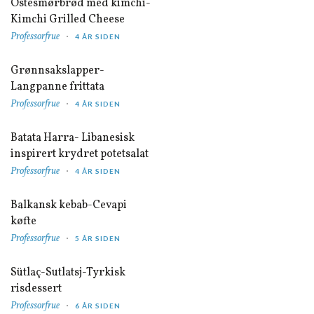
Ostesmørbrød med kimchi-
Kimchi Grilled Cheese
Professorfrue
4 ÅR SIDEN
Grønnsakslapper-
Langpanne frittata
Professorfrue
4 ÅR SIDEN
Batata Harra- Libanesisk
inspirert krydret potetsalat
Professorfrue
4 ÅR SIDEN
Balkansk kebab-Cevapi
køfte
Professorfrue
5 ÅR SIDEN
Sütlaç-Sutlatsj-Tyrkisk
risdessert
Professorfrue
6 ÅR SIDEN