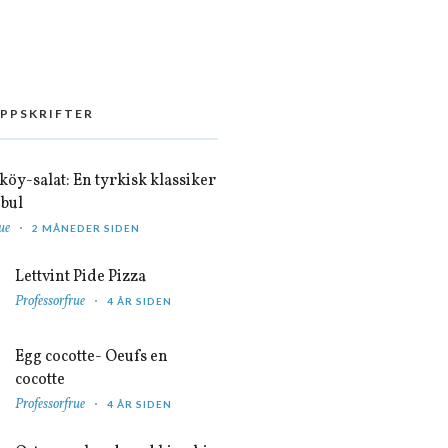
OPPSKRIFTER
öy-salat: En tyrkisk klassiker
nbul
ue
2 MÅNEDER SIDEN
Lettvint Pide Pizza
Professorfrue
4 ÅR SIDEN
Egg cocotte- Oeufs en
cocotte
Professorfrue
4 ÅR SIDEN