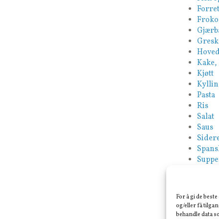
Forret
Froko
Gjærb
Gresk
Hoved
Kake,
Kjøtt
Kyllin
Pasta
Ris
Salat
Saus
Sidere
Spans
Suppe
Tapas
Tyrki
Vegan
For å gi de best
Veget
og/eller få tilga
behandle data so