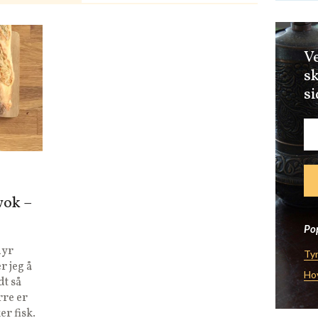
Ve
sk
si
wok –
Pop
dyr
Tyr
r jeg å
Ho
dt så
rre er
er fisk.