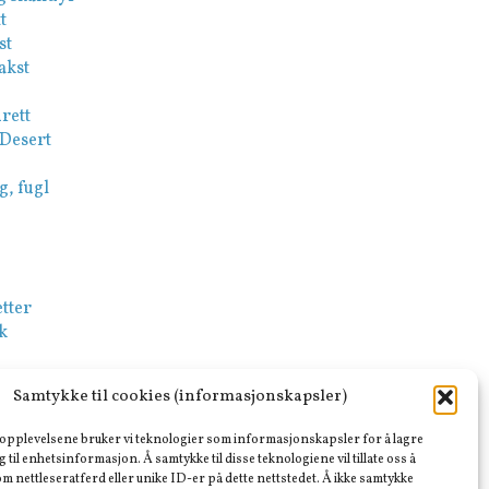
t
st
akst
rett
 Desert
g, fugl
tter
k
-Mezze
Samtykke til cookies (informasjonskapsler)
sk
e opplevelsene bruker vi teknologier som informasjonskapsler for å lagre
ar
ng til enhetsinformasjon. Å samtykke til disse teknologiene vil tillate oss å
m nettleseratferd eller unike ID-er på dette nettstedet. Å ikke samtykke