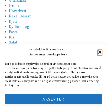
Gjærbakst
Gresk
Hovedrett
Kake, Desert
Kjøtt
Kylling, fugl
Pasta
Ris
Salat
Saus
Samtykke til cookies
Sideretter
(informasjonskapsler)
Spansk
Suppe
For å gi de beste opplevelsene bruker vi teknologier som
Tapas-Mezze
informasjonskapsler for å lagre og/eller få tilgang til enhetsinformasjon. Å
samtykke til disse teknologiene vil tillate oss å behandle data som
Tyrkisk
nettleseratferd eller unike ID-er på dette nettstedet. Å ikke samtykke eller
Vegan
trekke tilbake samtykke kan ha negativ innvirkning på visse funksjoner og
Vegetar
funksjoner.
AKSEPTER