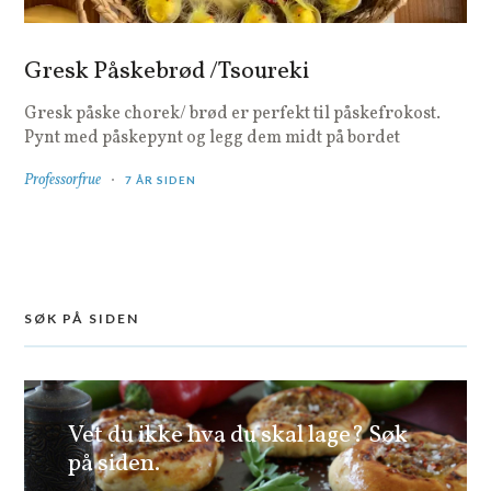
Gresk Påskebrød /Tsoureki
Gresk påske chorek/ brød er perfekt til påskefrokost.
Pynt med påskepynt og legg dem midt på bordet
Professorfrue
7 ÅR SIDEN
SØK PÅ SIDEN
Vet du ikke hva du skal lage? Søk
på siden.