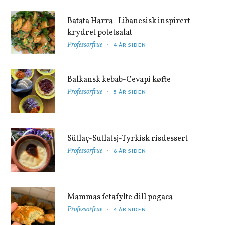
Batata Harra- Libanesisk inspirert
krydret potetsalat
Professorfrue
4 ÅR SIDEN
Balkansk kebab-Cevapi køfte
Professorfrue
5 ÅR SIDEN
Sütlaç-Sutlatsj-Tyrkisk risdessert
Professorfrue
6 ÅR SIDEN
Mammas fetafylte dill pogaca
Professorfrue
4 ÅR SIDEN