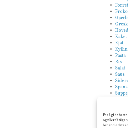
Forret
Froko
Gjærb
Gresk
Hoved
Kake,
Kjøtt
Kyllin
Pasta
Ris
Salat
Saus
Sidere
Spans
Suppe
Tapas
Tyrki
Vegan
For å gi de best
Veget
og/eller få tilga
behandle data so