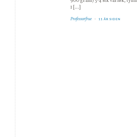
900 gram) 3-4 stk vårløk, tynn
1 […]
Professorfrue
11 ÅR SIDEN