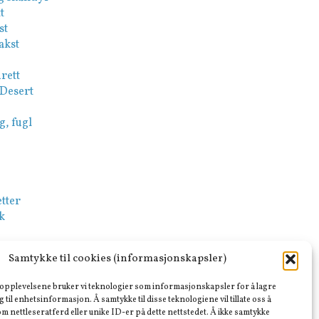
t
st
akst
rett
 Desert
g, fugl
tter
k
-Mezze
Samtykke til cookies (informasjonskapsler)
sk
e opplevelsene bruker vi teknologier som informasjonskapsler for å lagre
ar
ng til enhetsinformasjon. Å samtykke til disse teknologiene vil tillate oss å
m nettleseratferd eller unike ID-er på dette nettstedet. Å ikke samtykke