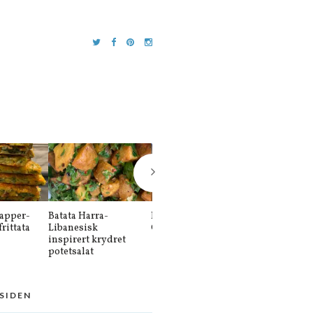
apper-
Batata Harra-
Balkansk kebab-
Sütlaç-Sutlat
rittata
Libanesisk
Cevapi køfte
Tyrkisk risd
inspirert krydret
potetsalat
 SIDEN