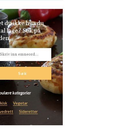
t du ikke hva du
al lage? Søk på
den.
ulære kategorier
kisk
Vegetar
vedrett
Sideretter