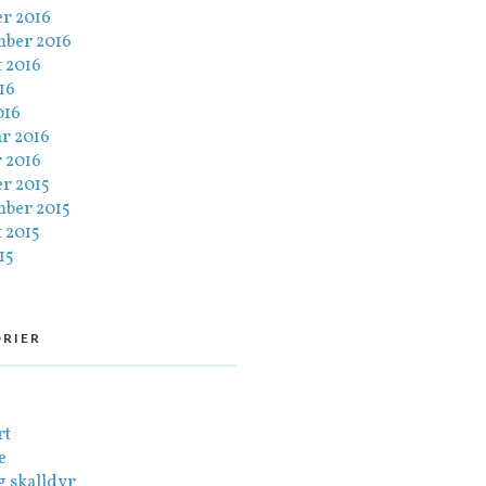
er 2016
mber 2016
 2016
016
016
ar 2016
 2016
er 2015
mber 2015
 2015
15
RIER
rt
e
g skalldyr