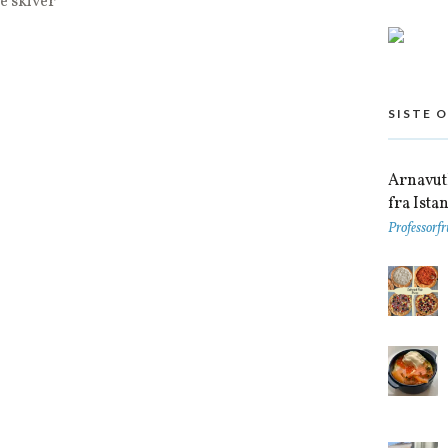
e skiver
SISTE 
Arnavutk
fra Ista
Professorfr