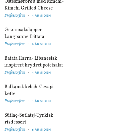
Ostesmørbrød med kimchi-
Kimchi Grilled Cheese
Professorfrue
4 ÅR SIDEN
Grønnsakslapper-
Langpanne frittata
Professorfrue
4 ÅR SIDEN
Batata Harra- Libanesisk
inspirert krydret potetsalat
Professorfrue
4 ÅR SIDEN
Balkansk kebab-Cevapi
køfte
Professorfrue
5 ÅR SIDEN
Sütlaç-Sutlatsj-Tyrkisk
risdessert
Professorfrue
6 ÅR SIDEN