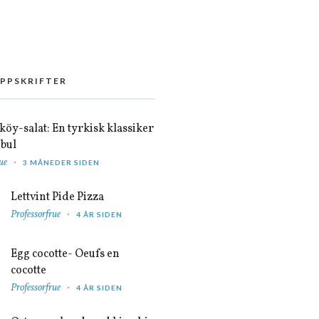
OPPSKRIFTER
öy-salat: En tyrkisk klassiker
nbul
ue
3 MÅNEDER SIDEN
Lettvint Pide Pizza
Professorfrue
4 ÅR SIDEN
Egg cocotte- Oeufs en
cocotte
Professorfrue
4 ÅR SIDEN