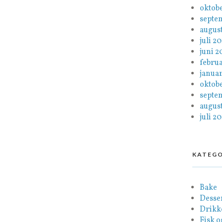
oktob
septe
august
juli 2
juni 2
febru
januar
oktob
septe
august
juli 20
KATEGO
Bake
Desse
Drikk
Fisk o