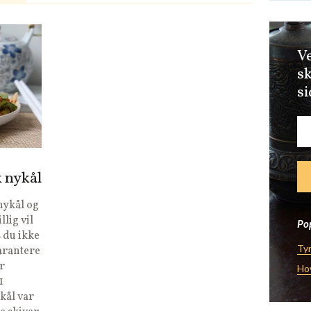
Ve
sk
si
 nykål
nykål og
lig vil
Pop
s du ikke
Tyr
garantere
r
Ho
1
kål var