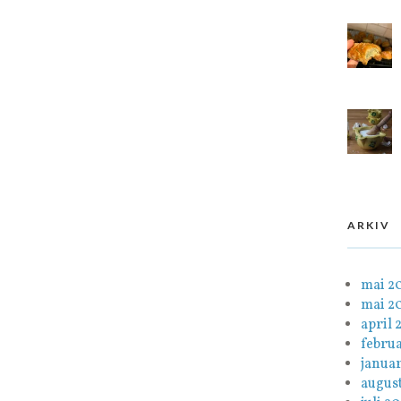
ARKIV
mai 2
mai 2
april 
febru
janua
august