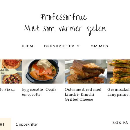
HJEM
OPPSKRIFTER
OM MEG
de Pizza
Egg cocotte- Oeufs
Ostesmørbrød med
Grønnsaksl
en cocotte
kimchi- Kimchi
Langpanne f
Grilled Cheese
SØK PÅ
1 oppskrifter
HI