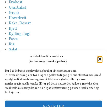
Frokost
Gjærbakst
Gresk
Hovedrett
Kake, Desert
Kjøtt
Kylling, fugl
Pasta
Ris
Salat
Saus
Samtykke til cookies
Sideretter
(informasjonskapsler)
Spansk
Suppe
For å gi de beste opplevelsene bruker vi teknologier som
Tapas-Mezze
informasjonskapsler for å lagre og/eller få tilgang til enhetsinformasjon. Å
samtykke til disse teknologiene vil tillate oss å behandle data som
Tyrkisk
nettleseratferd eller unike ID-er på dette nettstedet. Å ikke samtykke eller
Vegan
trekke tilbake samtykke kan ha negativ innvirkning på visse funksjoner og
Vegetar
funksjoner.
AKSEPTER