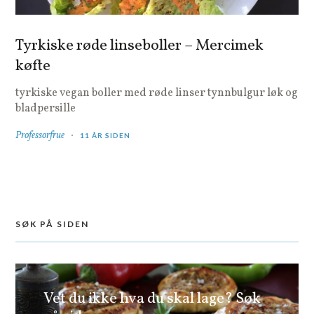
Tyrkiske røde linseboller – Mercimek
køfte
tyrkiske vegan boller med røde linser tynnbulgur løk og
bladpersille
Professorfrue
11 ÅR SIDEN
SØK PÅ SIDEN
Vet du ikke hva du skal lage? Søk