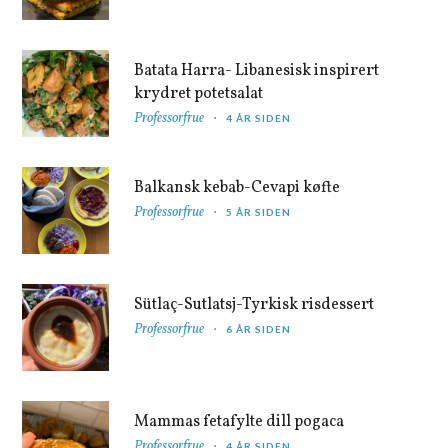
Batata Harra- Libanesisk inspirert
krydret potetsalat
Professorfrue
4 ÅR SIDEN
Balkansk kebab-Cevapi køfte
Professorfrue
5 ÅR SIDEN
Sütlaç-Sutlatsj-Tyrkisk risdessert
Professorfrue
6 ÅR SIDEN
Mammas fetafylte dill pogaca
Professorfrue
4 ÅR SIDEN