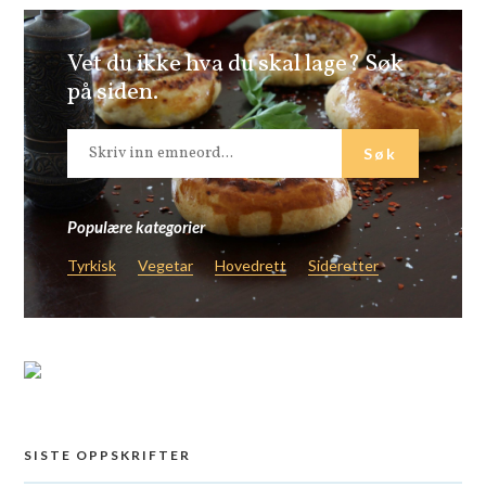
Vet du ikke hva du skal lage? Søk
på siden.
Populære kategorier
Tyrkisk
Vegetar
Hovedrett
Sideretter
SISTE OPPSKRIFTER