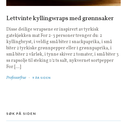
Lettvinte kyllingwraps med grønnsaker
Disse deilige wrapsene er inspirert av tyrkisk
gatekjøkken mat For 2-3 personer trenger du: 2
kyllingbryst, i veldig små biter 1 snackpaprika, i små
biter 2 tyrkiske grønnpepper eller 1 grønnpaprika, i
små biter 2 vårløk, i tynne skiver 2 tomater, i små biter 3
ss rapsolje til steking 1/2 ts salt, nykvernet sortpepper
For […]
Professorfrue
9 ÅR SIDEN
SØK PÅ SIDEN