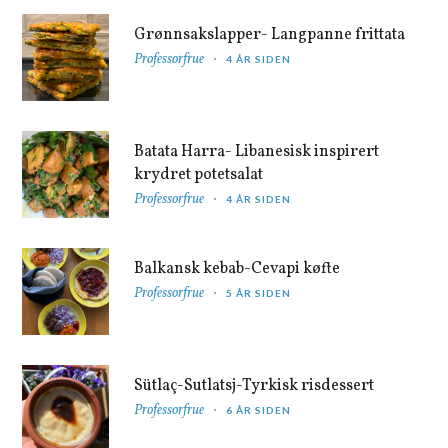
Grønnsakslapper- Langpanne frittata
Professorfrue
4 ÅR SIDEN
Batata Harra- Libanesisk inspirert
krydret potetsalat
Professorfrue
4 ÅR SIDEN
Balkansk kebab-Cevapi køfte
Professorfrue
5 ÅR SIDEN
Sütlaç-Sutlatsj-Tyrkisk risdessert
Professorfrue
6 ÅR SIDEN