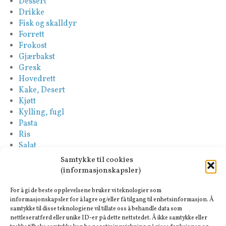
Dessert
Drikke
Fisk og skalldyr
Forrett
Frokost
Gjærbakst
Gresk
Hovedrett
Kake, Desert
Kjøtt
Kylling, fugl
Pasta
Ris
Salat
Saus
Samtykke til cookies
Sideretter
(informasjonskapsler)
Spansk
Suppe
For å gi de beste opplevelsene bruker vi teknologier som
Tapas-Mezze
informasjonskapsler for å lagre og/eller få tilgang til enhetsinformasjon. Å
samtykke til disse teknologiene vil tillate oss å behandle data som
Tyrkisk
nettleseratferd eller unike ID-er på dette nettstedet. Å ikke samtykke eller
Vegan