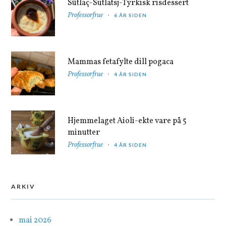
Sütlaç-Sutlatsj-Tyrkisk risdessert
Professorfrue
6 ÅR SIDEN
Mammas fetafylte dill pogaca
Professorfrue
4 ÅR SIDEN
Hjemmelaget Aioli-ekte vare på 5
minutter
Professorfrue
4 ÅR SIDEN
ARKIV
mai 2026