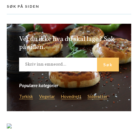
SØK PÅ SIDEN
Vet du ikke hva du skal lage? Søk
på siden.
Populære kategorier
Tyrkisk
Vegetar
Hovedrett
Sideretter