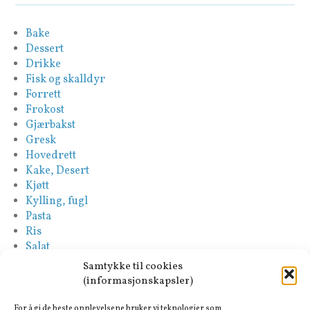
Bake
Dessert
Drikke
Fisk og skalldyr
Forrett
Frokost
Gjærbakst
Gresk
Hovedrett
Kake, Desert
Kjøtt
Kylling, fugl
Pasta
Ris
Salat
Saus
Samtykke til cookies
Sideretter
(informasjonskapsler)
Spansk
Suppe
For å gi de beste opplevelsene bruker vi teknologier som