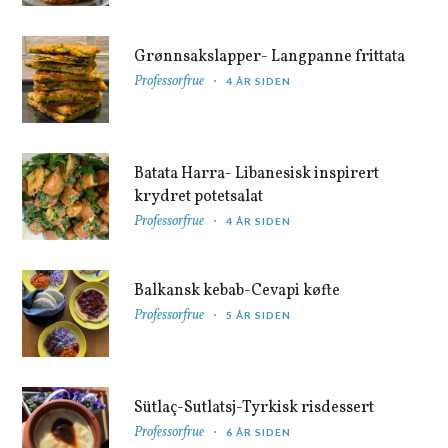
Grønnsakslapper- Langpanne frittata
Professorfrue
4 ÅR SIDEN
Batata Harra- Libanesisk inspirert
krydret potetsalat
Professorfrue
4 ÅR SIDEN
Balkansk kebab-Cevapi køfte
Professorfrue
5 ÅR SIDEN
Sütlaç-Sutlatsj-Tyrkisk risdessert
Professorfrue
6 ÅR SIDEN