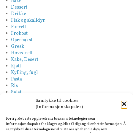
Bake
Dessert
Drikke
Fisk og skalldyr
Forrett
Frokost
Gjærbakst
Gresk
Hovedrett
Kake, Desert
Kjøtt
Kylling, fugl
Pasta
Ris
Salat
Saus
Samtykke til cookies
Sideretter
(informasjonskapsler)
Spansk
Suppe
For å gi de beste opplevelsene bruker vi teknologier som
Tapas-Mezze
informasjonskapsler for å lagre og/eller få tilgang til enhetsinformasjon. Å
samtykke til disse teknologiene vil tillate oss å behandle data som
Tyrkisk