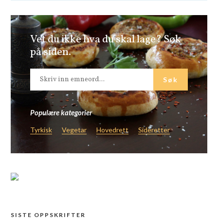
Vet du ikke hva du skal lage? Søk
på siden.
Populære kategorier
Tyrkisk
Vegetar
Hovedrett
Sideretter
SISTE OPPSKRIFTER