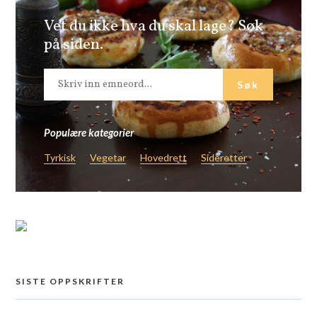
Vet du ikke hva du skal lage? Søk
på siden.
Populære kategorier
Tyrkisk
Vegetar
Hovedrett
Sideretter
SISTE OPPSKRIFTER