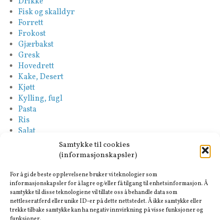
Drikke
Fisk og skalldyr
Forrett
Frokost
Gjærbakst
Gresk
Hovedrett
Kake, Desert
Kjøtt
Kylling, fugl
Pasta
Ris
Salat
Saus
Samtykke til cookies
Sideretter
(informasjonskapsler)
Spansk
Suppe
For å gi de beste opplevelsene bruker vi teknologier som
Tapas-Mezze
informasjonskapsler for å lagre og/eller få tilgang til enhetsinformasjon. Å
samtykke til disse teknologiene vil tillate oss å behandle data som
Tyrkisk
nettleseratferd eller unike ID-er på dette nettstedet. Å ikke samtykke eller
Vegan
trekke tilbake samtykke kan ha negativ innvirkning på visse funksjoner og
Vegetar
funksjoner.