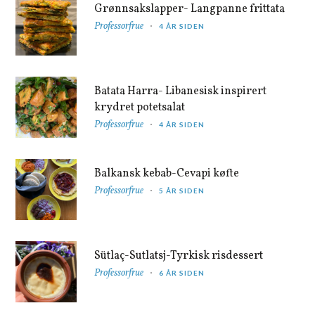
Grønnsakslapper- Langpanne frittata
Professorfrue
4 ÅR SIDEN
Batata Harra- Libanesisk inspirert
krydret potetsalat
Professorfrue
4 ÅR SIDEN
Balkansk kebab-Cevapi køfte
Professorfrue
5 ÅR SIDEN
Sütlaç-Sutlatsj-Tyrkisk risdessert
Professorfrue
6 ÅR SIDEN