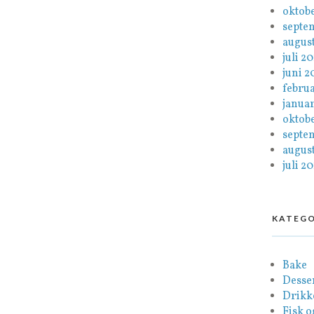
oktob
septe
august
juli 2
juni 2
febru
januar
oktob
septe
august
juli 20
KATEGO
Bake
Desse
Drikk
Fisk o