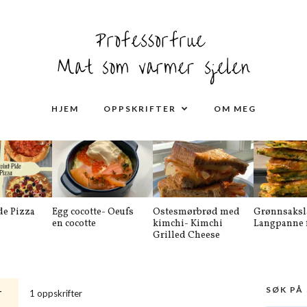
HJEM
OPPSKRIFTER
OM MEG
de Pizza
Egg cocotte- Oeufs
Ostesmørbrød med
Grønnsaksl
en cocotte
kimchi- Kimchi
Langpanne f
Grilled Cheese
SØK PÅ
1 oppskrifter
T