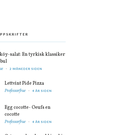
OPPSKRIFTER
öy-salat: En tyrkisk klassiker
nbul
ue
2 MÅNEDER SIDEN
Lettvint Pide Pizza
Professorfrue
4 ÅR SIDEN
Egg cocotte- Oeufs en
cocotte
Professorfrue
4 ÅR SIDEN