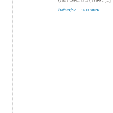
tynne delen av rivjernet 1 […]
Professorfrue
10 ÅR SIDEN