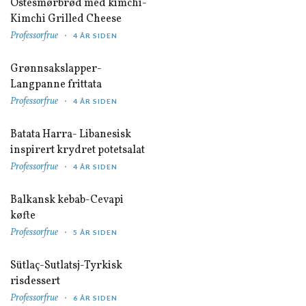
Ostesmørbrød med kimchi-
Kimchi Grilled Cheese
Professorfrue
4 ÅR SIDEN
Grønnsakslapper-
Langpanne frittata
Professorfrue
4 ÅR SIDEN
Batata Harra- Libanesisk
inspirert krydret potetsalat
Professorfrue
4 ÅR SIDEN
Balkansk kebab-Cevapi
køfte
Professorfrue
5 ÅR SIDEN
Sütlaç-Sutlatsj-Tyrkisk
risdessert
Professorfrue
6 ÅR SIDEN