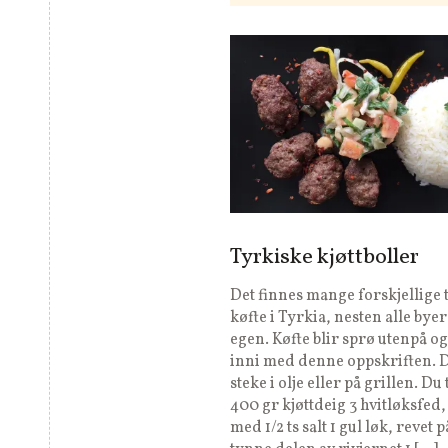
Tyrkiske kjøttboller
Det finnes mange forskjellige 
køfte i Tyrkia, nesten alle byer
egen. Køfte blir sprø utenpå og
inni med denne oppskriften. 
steke i olje eller på grillen. Du
400 gr kjøttdeig 3 hvitløksfed,
med 1/2 ts salt 1 gul løk, revet 