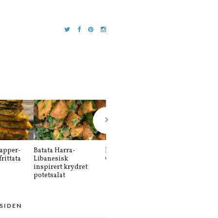
apper-
Batata Harra-
Balkansk kebab-
Sütlaç-Sutlat
rittata
Libanesisk
Cevapi køfte
Tyrkisk risd
inspirert krydret
potetsalat
 SIDEN