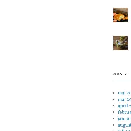
ARKIV
mai 2
mai 2
april 
febru
janua
august