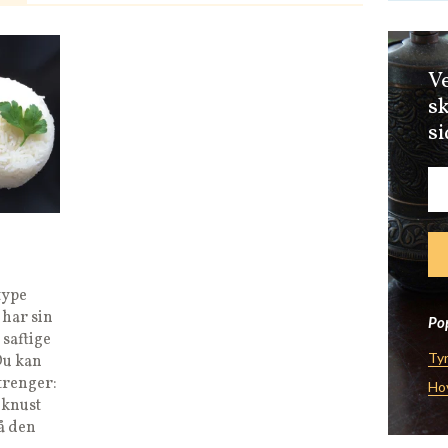
Ve
sk
si
type
 har sin
Pop
 saftige
Tyr
Du kan
 trenger:
Ho
 knust
på den