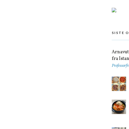
SISTE 
Arnavutk
fra Ista
Professorfr