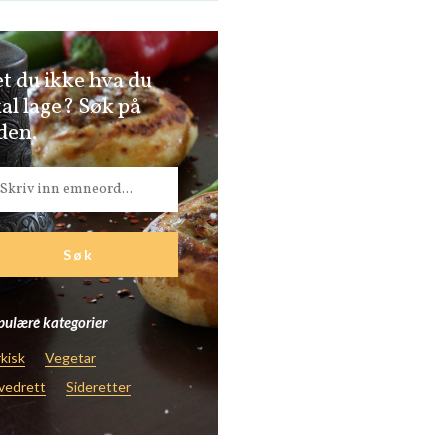
t du ikke hva du
al lage? Søk på
den.
ulære kategorier
kisk
Vegetar
vedrett
Sideretter