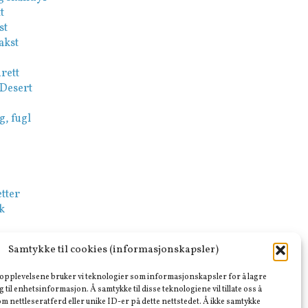
t
st
akst
rett
 Desert
g, fugl
tter
k
-Mezze
Samtykke til cookies (informasjonskapsler)
sk
e opplevelsene bruker vi teknologier som informasjonskapsler for å lagre
ar
ng til enhetsinformasjon. Å samtykke til disse teknologiene vil tillate oss å
m nettleseratferd eller unike ID-er på dette nettstedet. Å ikke samtykke