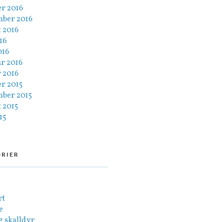
er 2016
mber 2016
 2016
016
016
ar 2016
 2016
er 2015
mber 2015
 2015
15
RIER
rt
e
g skalldyr