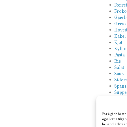
Forret
Froko
Gjærb
Gresk
Hoved
Kake,
Kjøtt
Kyllin
Pasta
Ris
Salat
Saus
Sidere
Spans
Suppe
Tapas
Tyrki
Vegan
For å gi de best
Veget
og/eller få tilga
behandle data so