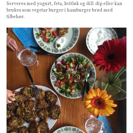
Serveres med yogurt, feta, hvitløk og dill dip eller kan
brukes som vegetar burger i hamburger brød med
tilbehør.