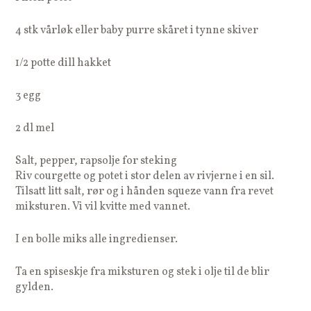
4 stk vårløk eller baby purre skåret i tynne skiver
1/2 potte dill hakket
3 egg
2 dl mel
Salt, pepper, rapsolje for steking
Riv courgette og potet i stor delen av rivjerne i en sil.
Tilsatt litt salt, rør og i hånden squeze vann fra revet
miksturen. Vi vil kvitte med vannet.
I en bolle miks alle ingredienser.
Ta en spiseskje fra miksturen og stek i olje til de blir
gylden.