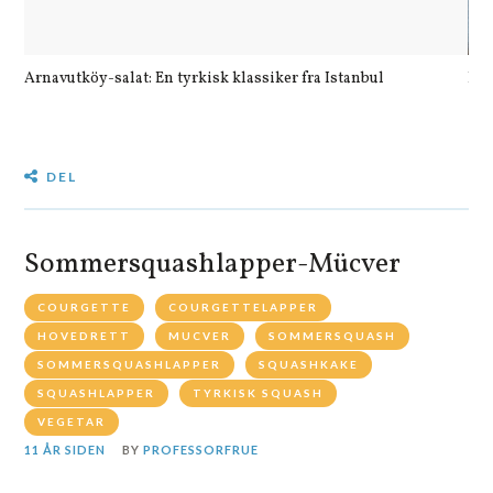
Arnavutköy-salat: En tyrkisk klassiker fra Istanbul
Let
DEL
Sommersquashlapper-Mücver
COURGETTE
COURGETTELAPPER
HOVEDRETT
MUCVER
SOMMERSQUASH
SOMMERSQUASHLAPPER
SQUASHKAKE
SQUASHLAPPER
TYRKISK SQUASH
VEGETAR
11 ÅR SIDEN
BY
PROFESSORFRUE