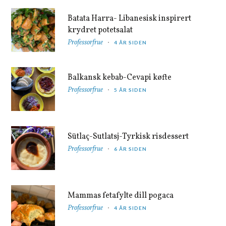
Batata Harra- Libanesisk inspirert
krydret potetsalat
Professorfrue
4 ÅR SIDEN
Balkansk kebab-Cevapi køfte
Professorfrue
5 ÅR SIDEN
Sütlaç-Sutlatsj-Tyrkisk risdessert
Professorfrue
6 ÅR SIDEN
Mammas fetafylte dill pogaca
Professorfrue
4 ÅR SIDEN