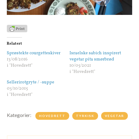
Relatert
Sprøstekte courgetteskiver
Israelske sabich inspirert
13/08/2016
vegetar pita smørbrød
i "Hovedrett"
10/05/2021
i "Hovedrett"
Sellerirotgryte / -suppe
03/10/2015
i "Hovedrett"
Kategorier:
HOVEDRETT
TYRKISK
VEGETAR