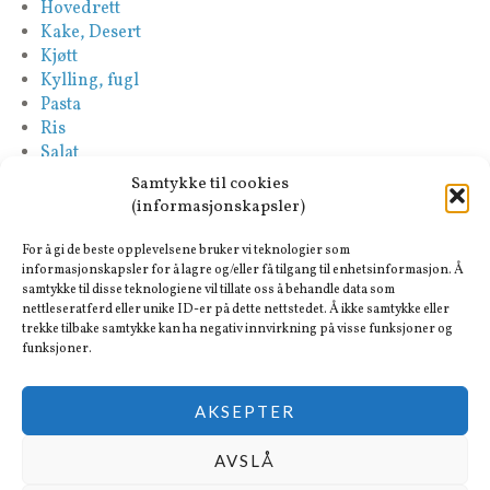
Hovedrett
Kake, Desert
Kjøtt
Kylling, fugl
Pasta
Ris
Salat
Saus
Samtykke til cookies
Sideretter
(informasjonskapsler)
Spansk
Suppe
For å gi de beste opplevelsene bruker vi teknologier som
Tapas-Mezze
informasjonskapsler for å lagre og/eller få tilgang til enhetsinformasjon. Å
samtykke til disse teknologiene vil tillate oss å behandle data som
Tyrkisk
nettleseratferd eller unike ID-er på dette nettstedet. Å ikke samtykke eller
Vegan
trekke tilbake samtykke kan ha negativ innvirkning på visse funksjoner og
Vegetar
funksjoner.
AKSEPTER
AVSLÅ