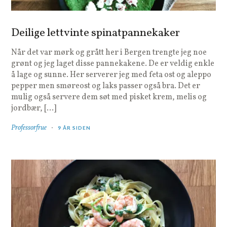
Deilige lettvinte spinatpannekaker
Når det var mørk og grått her i Bergen trengte jeg noe
grønt og jeg laget disse pannekakene. De er veldig enkle
å lage og sunne. Her serverer jeg med feta ost og aleppo
pepper men smøreost og laks passer også bra. Det er
mulig også servere dem søt med pisket krem, melis og
jordbær, […]
Professorfrue
9 ÅR SIDEN