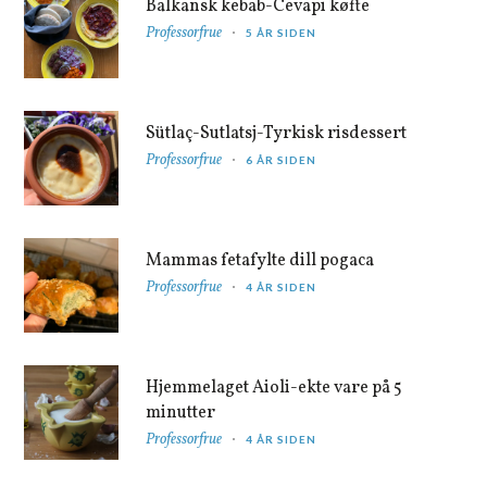
Balkansk kebab-Cevapi køfte
Professorfrue
5 ÅR SIDEN
Sütlaç-Sutlatsj-Tyrkisk risdessert
Professorfrue
6 ÅR SIDEN
Mammas fetafylte dill pogaca
Professorfrue
4 ÅR SIDEN
Hjemmelaget Aioli-ekte vare på 5
minutter
Professorfrue
4 ÅR SIDEN