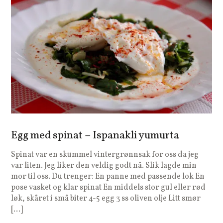
Egg med spinat – Ispanakli yumurta
Spinat var en skummel vintergrønnsak for oss da jeg
var liten. Jeg liker den veldig godt nå. Slik lagde min
mor til oss. Du trenger: En panne med passende lok En
pose vasket og klar spinat En middels stor gul eller rød
løk, skåret i små biter 4-5 egg 3 ss oliven olje Litt smør
[…]