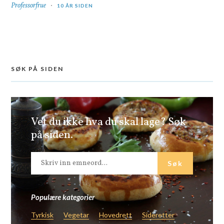
Professorfrue
10 ÅR SIDEN
SØK PÅ SIDEN
Vet du ikke hva du skal lage? Søk
på siden.
Populære kategorier
Tyrkisk
Vegetar
Hovedrett
Sideretter